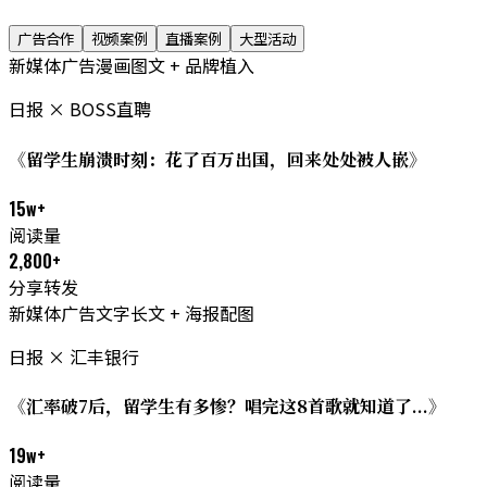
广告合作
视频案例
直播案例
大型活动
新媒体广告
漫画图文 + 品牌植入
日报 × BOSS直聘
《留学生崩溃时刻：花了百万出国，回来处处被人嵌》
15w+
阅读量
2,800+
分享转发
新媒体广告
文字长文 + 海报配图
日报 × 汇丰银行
《汇率破7后，留学生有多惨？唱完这8首歌就知道了...》
19w+
阅读量