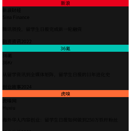
新浪
新浪财经
Sina Finance
腾讯领投，留学生日报完成新一轮融资
融资资讯
2022
36氪
36氪
36Kr
从留学资讯到全媒体矩阵，留学生日报的11年进化史
创业故事
2024
虎嗅
虎嗅网
Huxiu
海外华人内容创业：留学生日报如何做到250万铁杆粉丝